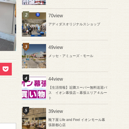
70view
アディダスオリジナルスショップ
49view
メッセ・アミューズ・モール
44view
【生活情報】近隣スーパー無料送迎バ
ス イオン幕張店～幕張エリア４ルー
ト
39view
靴下屋 Life and Feel イオンモール幕
張新都心店