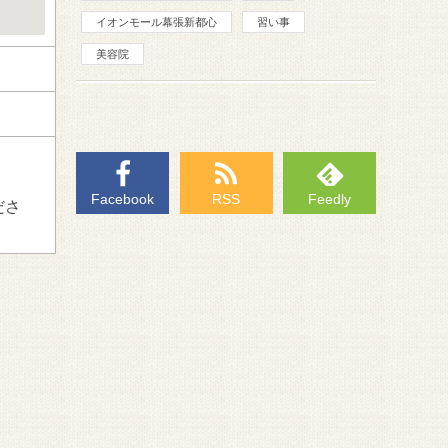
イオンモール幕張新都心
習い事
美容院
Facebook
RSS
Feedly
ださ