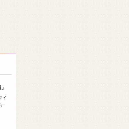
﨑」
マイ
キ