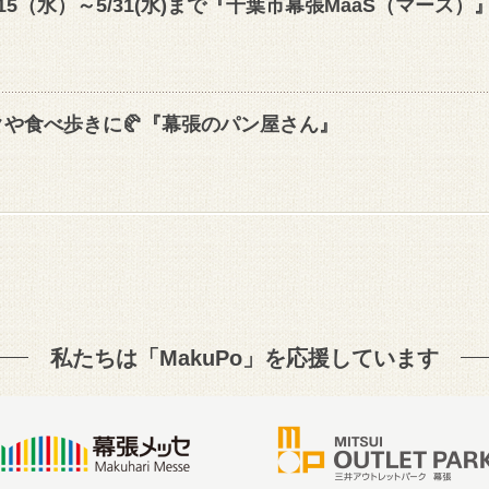
15（水）～5/31(水)まで『千葉市幕張MaaS（マース）
や食べ歩きに🥐『幕張のパン屋さん』
私たちは「MakuPo」を
応援しています