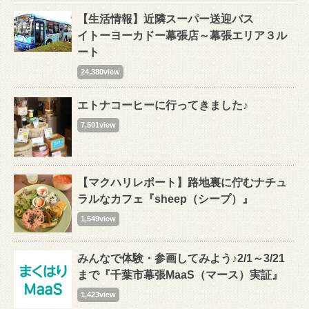
【生活情報】近隣スーパー送迎バス
イトーヨーカドー幕張店～幕張エリア３ル
ート
24,380view
エトナコーヒーに行ってきました♪
7,501view
【マクハリレポート】路地裏に佇むナチュ
ラルなカフェ『sheep（シープ）』
1,549view
みんなで体験・参画してみよう♪2/1～3/21
まで『千葉市幕張MaaS（マース）実証』
1,423view