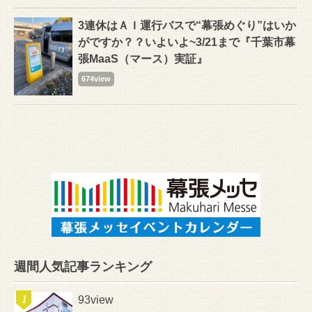
3連休はＡＩ運行バスで“幕張めぐり”はいか
がですか？？いよいよ~3/21まで『千葉市幕
張MaaS（マース）実証』
674view
週間人気記事ランキング
93view