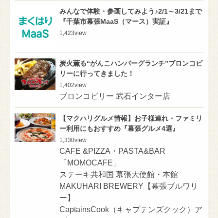
みんなで体験・参画してみよう♪2/1～3/21まで
『千葉市幕張MaaS（マース）実証』
1,423
view
炭火薫る“がんこハンバーグランチ”ブロンコビ
リーに行ってきました！
1,402
view
ブロンコビリー 武石インター店
【マクハリグルメ情報】お子様連れ・ファミリ
ー利用にもおすすめ『幕張グルメ4選』
1,330
view
CAFE &PIZZA・PASTA&BAR
「MOMOCAFE」
ステーキ共和国 幕張大使館・本館
MAKUHARI BREWERY【幕張ブルワリ
ー】
CaptainsCook（キャプテンズクック）ア