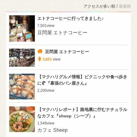
アクセスが多い順 /
新着順
エトナコーヒーに行ってきました♪
7,501
view
豆問屋 エトナコーヒー
豆問屋 エトナコーヒー
3,601
view
【マクハリグルメ情報】ピクニックや食べ歩き
に🥐『幕張のパン屋さん』
2,200
view
【マクハリレポート】路地裏に佇むナチュラル
なカフェ『sheep（シープ）』
1,549
view
カフェ Sheep