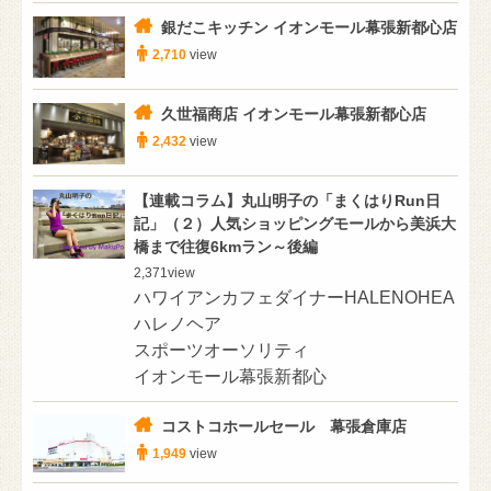
銀だこキッチン イオンモール幕張新都心店
2,710
view
久世福商店 イオンモール幕張新都心店
2,432
view
【連載コラム】丸山明子の「まくはりRun日
記」（２）人気ショッピングモールから美浜大
橋まで往復6kmラン～後編
2,371
view
ハワイアンカフェダイナーHALENOHEA
ハレノヘア
スポーツオーソリティ
イオンモール幕張新都心
コストコホールセール 幕張倉庫店
1,949
view