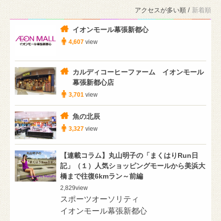
アクセスが多い順 /
新着順
イオンモール幕張新都心
4,607
view
カルディコーヒーファーム イオンモール
幕張新都心店
3,701
view
魚の北辰
3,327
view
【連載コラム】丸山明子の「まくはりRun日
記」（１）人気ショッピングモールから美浜大
橋まで往復6kmラン～前編
2,829
view
スポーツオーソリティ
イオンモール幕張新都心