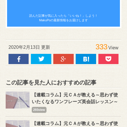
読んだ記事が気に入ったら
「いいね！」しよう！
MakuPoの最新情報をお届けします
333
2020年2月13日 更新
View
この記事を見た人におすすめの記事
【連載コラム】元ＣＡが教える～思わず使
いたくなるワンフレーズ英会話レッスン～
293view
【連載コラム】元ＣＡが教える～思わず使