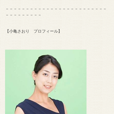
－－－－－－－－－－－－－－－－－－－－－－－－－
－－－－－－－－－
【小亀さおり プロフィール】