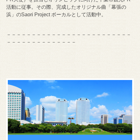
活動に従事。その際、完成したオリジナル曲「幕張の
浜」のSaori Project ボーカルとして活動中。
－－－－－－－－－－－－－－－－－－－－－－－－－
－－－－－－－－－－－－－－