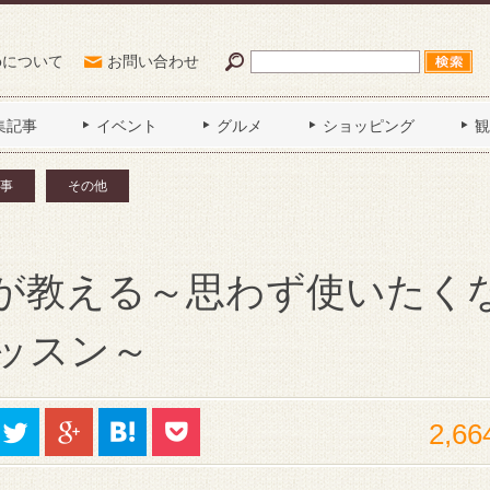
Poについて
お問い合わせ
集記事
イベント
グルメ
ショッピング
観
事
その他
が教える～思わず使いたく
ッスン～
2,66