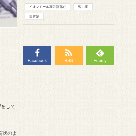
イオンモール幕張新都心
習い事
美容院
Facebook
RSS
Feedly
拶をして
賀状のよ