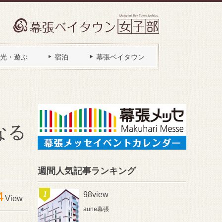
光・遊ぶ
宿泊
幕張ベイタウン
なる
週間人気記事ランキング
4
98view
View
aune幕張