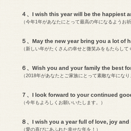
４、I wish this year will be the happiest a
（今年1年があなたにとって最高の年になるようお
５、May the new year bring you a lot of 
（新しい年がたくさんの幸せと微笑みをもたらして
６、Wish you and your family the best fo
（2018年があなたとご家族にとって素敵な年にな
７、I look forward to your continued good 
（今年もよろしくお願いいたします。）
８、I wish you a year full of love, joy and
（愛の喜びにあふれた幸せな年を！）