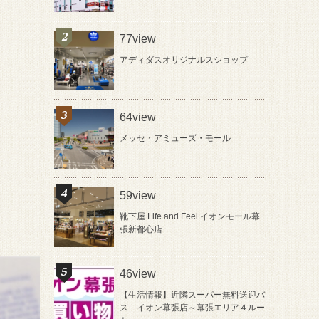
77view
アディダスオリジナルスショップ
64view
メッセ・アミューズ・モール
59view
靴下屋 Life and Feel イオンモール幕
張新都心店
46view
【生活情報】近隣スーパー無料送迎バ
ス イオン幕張店～幕張エリア４ルー