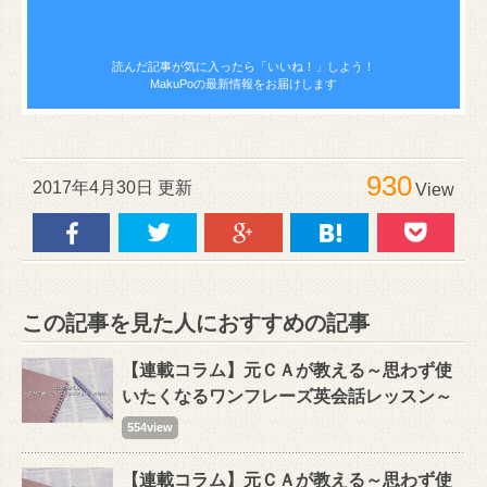
読んだ記事が気に入ったら
「いいね！」しよう！
MakuPoの最新情報をお届けします
930
2017年4月30日 更新
View
この記事を見た人におすすめの記事
【連載コラム】元ＣＡが教える～思わず使
いたくなるワンフレーズ英会話レッスン～
554view
【連載コラム】元ＣＡが教える～思わず使