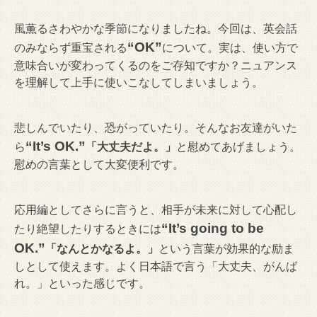
風薫るさわやかな季節になりましたね。今回は、英会話
“OK”
のみならず重宝される
について。実は、使い方で
意味合いが変わってくるのをご存知ですか？ニュアンス
を理解して上手に使いこなしてしまいましょう。
悲しんでいたり、恐がっていたり。そんなお友達がいた
“It’s OK.”
ら
「大丈夫だよ。」
と慰めてあげましょう。
慰めの言葉として大変便利です。
応用編としてさらに言うと、相手が未来に対して心配し
“It’s going to be
たり絶望したりするときには
OK.”
「なんとかなるよ。」
という言葉が効果的な励ま
しとして使えます。よく日本語で言う「大丈夫、がんば
れ。」といった感じです。