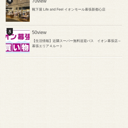
70view
靴下屋 Life and Feel イオンモール幕張新都心店
50view
【生活情報】近隣スーパー無料送迎バス イオン幕張店～
幕張エリア４ルート