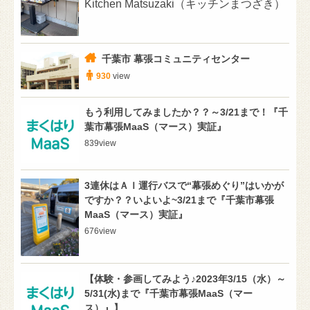
Kitchen Matsuzaki（キッチンまつざき）
千葉市 幕張コミュニティセンター
930
view
もう利用してみましたか？？～3/21まで！『千
葉市幕張MaaS（マース）実証』
839
view
3連休はＡＩ運行バスで“幕張めぐり”はいかが
ですか？？いよいよ~3/21まで『千葉市幕張
MaaS（マース）実証』
676
view
【体験・参画してみよう♪2023年3/15（水）～
5/31(水)まで『千葉市幕張MaaS（マー
ス）』】