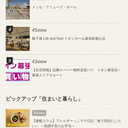
メッセ・アミューズ・モール
45view
靴下屋 Life and Feel イオンモール幕張新都心店
43view
【生活情報】近隣スーパー無料送迎バス イオン幕張店～
幕張エリア４ルート
ピックアップ「住まいと暮らし」
161view
【連載コラム】アレルギーっこママ日記「食で笑顔にした
い♪」～体調不良のお手当～