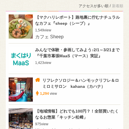
アクセスが多い順 /
新着順
【マクハリレポート】路地裏に佇むナチュラル
なカフェ『sheep（シープ）』
1,549
view
カフェ Sheep
みんなで体験・参画してみよう♪2/1～3/21まで
『千葉市幕張MaaS（マース）実証』
1,423
view
リフレクソロジー＆ハンモックリフレ＆ロ
ミロミサロン kahana（カハナ）
1,294
view
【地域情報】どれでも100円？！全部買いたく
なるお惣菜「キッチン松﨑」
975
view