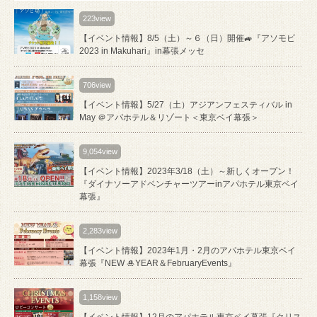
223view
【イベント情報】8/5（土）～６（日）開催🚙『アソモビ
2023 in Makuhari』in幕張メッセ
706view
【イベント情報】5/27（土）アジアンフェスティバル in
May ＠アパホテル＆リゾート＜東京ベイ幕張＞
9,054view
【イベント情報】2023年3/18（土）～新しくオープン！
『ダイナソーアドベンチャーツアーinアパホテル東京ベイ
幕張』
2,283view
【イベント情報】2023年1月・2月のアパホテル東京ベイ
幕張『NEW 🎍YEAR＆FebruaryEvents』
1,158view
【イベント情報】12月のアパホテル東京ベイ幕張『クリス