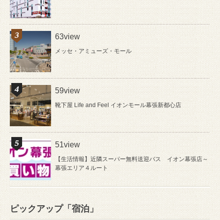
63view
メッセ・アミューズ・モール
59view
靴下屋 Life and Feel イオンモール幕張新都心店
51view
【生活情報】近隣スーパー無料送迎バス イオン幕張店～
幕張エリア４ルート
ピックアップ「宿泊」