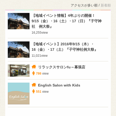
アクセスが多い順 /
新着順
【地域イベント情報】4年ぶりの開催！
9/15（金）・16（土）・17（日）『子守神
社 例大祭』
16,255
view
【地域イベント】2016年9/15（木）・
16（金）・17（土）『子守神社例大祭』
11,021
view
リラックスサロンfu～幕張店
786
view
English Salon with Kids
551
view