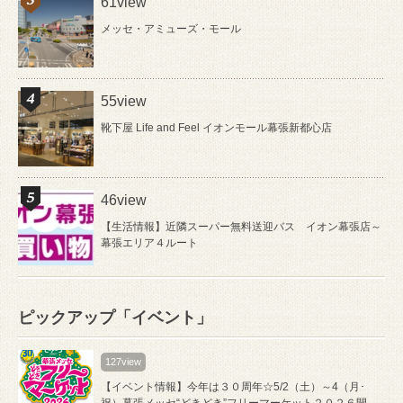
61view
メッセ・アミューズ・モール
55view
靴下屋 Life and Feel イオンモール幕張新都心店
46view
【生活情報】近隣スーパー無料送迎バス イオン幕張店～
幕張エリア４ルート
ピックアップ「イベント」
127view
【イベント情報】今年は３０周年☆5/2（土）～4（月･