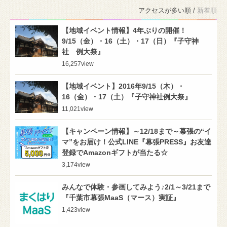
アクセスが多い順 /
新着順
【地域イベント情報】4年ぶりの開催！
9/15（金）・16（土）・17（日）『子守神
社 例大祭』
16,257
view
【地域イベント】2016年9/15（木）・
16（金）・17（土）『子守神社例大祭』
11,021
view
【キャンペーン情報】～12/18まで～幕張の“イ
マ”をお届け！公式LINE『幕張PRESS』お友達
登録でAmazonギフトが当たる☆
3,174
view
みんなで体験・参画してみよう♪2/1～3/21まで
『千葉市幕張MaaS（マース）実証』
1,423
view