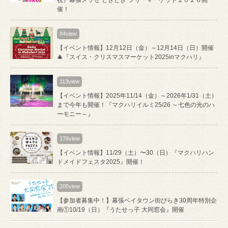
祝）幕張メッセ“どきどき”フリーマーケット２０２６開
催！
84view
【イベント情報】12月12日（金）～12月14日（日）開催
🎄『スイス・クリスマスマーケット2025inマクハリ』
113view
【イベント情報】2025年11/14（金）～2026年1/31（土）
まで今年も開催！『マクハリイルミ25/26 ～七色の光のハ
ーモニー～』
176view
【イベント情報】11/29（土）〜30（日）『マクハリハン
ドメイドフェスタ2025』開催！
205view
【参加者募集中！】幕張ベイタウン街びらき30周年特別企
画①10/19（日）『うたせっ子 大同窓会』開催