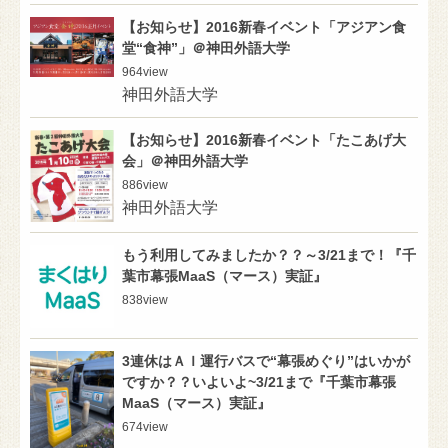
【お知らせ】2016新春イベント「アジアン食
堂“食神”」＠神田外語大学
964
view
神田外語大学
【お知らせ】2016新春イベント「たこあげ大
会」＠神田外語大学
886
view
神田外語大学
もう利用してみましたか？？～3/21まで！『千
葉市幕張MaaS（マース）実証』
838
view
3連休はＡＩ運行バスで“幕張めぐり”はいかが
ですか？？いよいよ~3/21まで『千葉市幕張
MaaS（マース）実証』
674
view