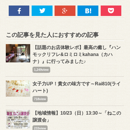
この記事を見た人におすすめの記事
【話題のお店体験レポ】最高の癒し『ハン
モックリフレ&ロミロミkahana（カハ
ナ）』に行ってみました♪
1,249view
女子力UP！貴女の味方です～Rai810(ライ
ハート)
718view
【地域情報】10/23（日）13:30～「ねこの
譲渡会」
233view