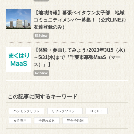
【地域情報】幕張ベイタウン女子部 地域
コミュニティメンバー募集！（公式LINEお
友達登録のみ）
533view
【体験・参画してみよう♪2023年3/15（水）
～5/31(水)まで『千葉市幕張MaaS（マー
ス）』】
623view
この記事に関するキーワード
ハンモックリフレ
リフレクソロジー
ロミロミ
女性専用
子連れＯＫ
完全予約制