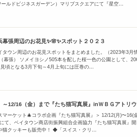
（ワールドビジネスガーデン）マリブスクエアにて『星空…
浜幕張周辺のお花見✨🌸✨スポット２０２３
イタウン周辺のお花見スポットをまとめました。（2023年3月
（幕張） ソメイヨシノ505本を配した桜一色の公園として、20
年見頃となる3月下旬～4月上旬には圧巻の…
～12/16（金）まで『たち猫写真展』inＷＢＧアトリ
ーケット🎄コラボ企画『たち猫写真展』＞ 12/12(月)〜16(金
ムにて、ベイタウン商店街振興組合企画協力『たち猫写真展』開
や猫クッキーも販売中！ ◆「スイス・クリ…