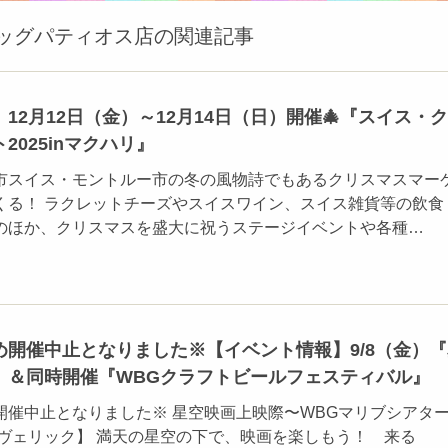
ッグパティオス店の関連記事
12月12日（金）～12月14日（日）開催🎄『スイス・
2025inマクハリ』
市スイス・モントルー市の冬の風物詩でもあるクリスマスマー
くる！ ラクレットチーズやスイスワイン、スイス雑貨等の飲食
のほか、クリスマスを盛大に祝うステージイベントや各種…
め開催中止となりました※【イベント情報】9/8（金）『
』＆同時開催『WBGクラフトビールフェスティバル』
開催中止となりました※ 星空映画上映際〜WBGマリブシアタ
ーヴェリック】 満天の星空の下で、映画を楽しもう！ 来る