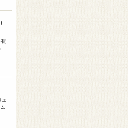
！
が開
」
リエ
ウム