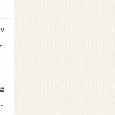
クリ
ケッ
・
星
ー〜