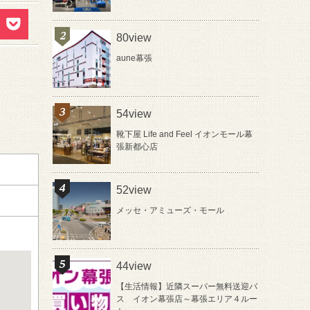
80view
aune幕張
54view
靴下屋 Life and Feel イオンモール幕
張新都心店
52view
メッセ・アミューズ・モール
44view
【生活情報】近隣スーパー無料送迎バ
ス イオン幕張店～幕張エリア４ルー