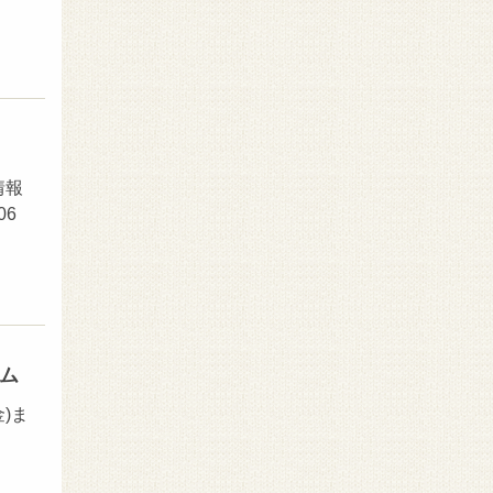
情報
06
ウム
)ま