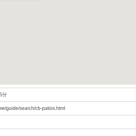
5分
me/guide/search/cb-patios.html