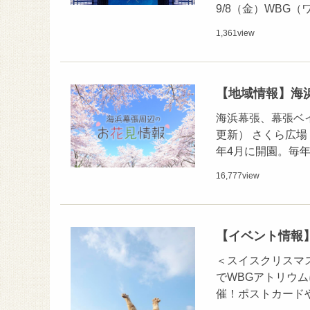
9/8（金）WBG
1,361
view
【地域情報】海
海浜幕張、幕張ベ
更新） さくら広場
年4月に開園。毎
16,777
view
【イベント情報】
＜スイスクリスマスマ
でWBGアトリウ
催！ポストカード