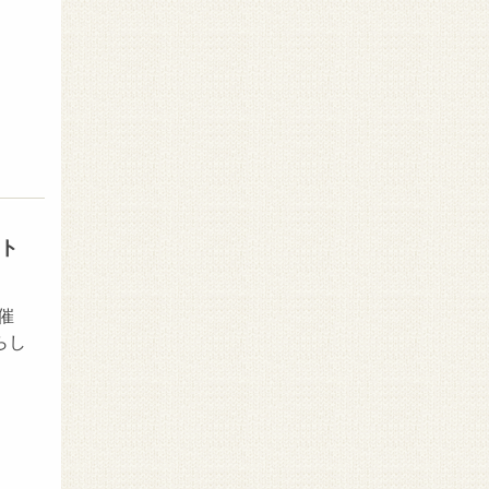
ート
開催
らし