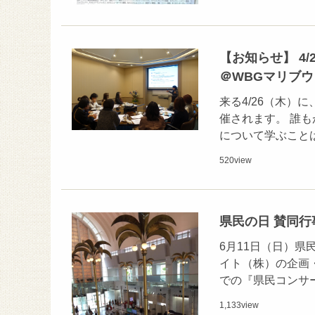
【お知らせ】 4
＠WBGマリブ
来る4/26（木
催されます。 誰
について学ぶこと
520
view
県民の日 賛同行
6月11日（日）県
イト（株）の企画
での『県民コンサ
1,133
view