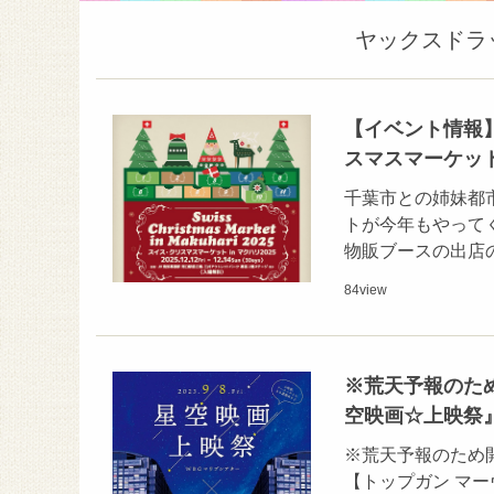
ヤックスドラ
【イベント情報】
スマスマーケット
千葉市との姉妹都
トが今年もやって
物販ブースの出店
84
view
※荒天予報のた
空映画☆上映祭
※荒天予報のため
【トップガン マ