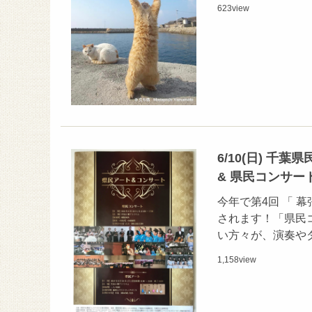
623
view
6/10(日) 千
& 県民コンサート
今年で第4回 「 幕
されます！「県民
い方々が、演奏や
1,158
view