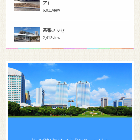
ア）
6,011
view
幕張メッセ
2,413
view