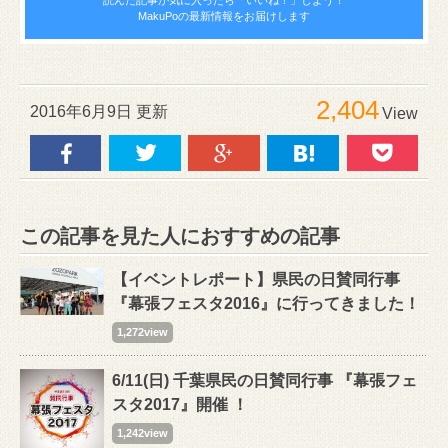
読んだ記事が気に入ったら
「いいね！」しよう！
MakuPoの最新情報をお届けします
2,404
2016年6月9日 更新
View
この記事を見た人におすすめの記事
【イベントレポート】県民の日賛同行事
『幕張フェスタ2016』に行ってきました！
1,272view
6/11(日) 千葉県民の日賛同行事 『幕張フェ
スタ2017』開催 ！
1,242view