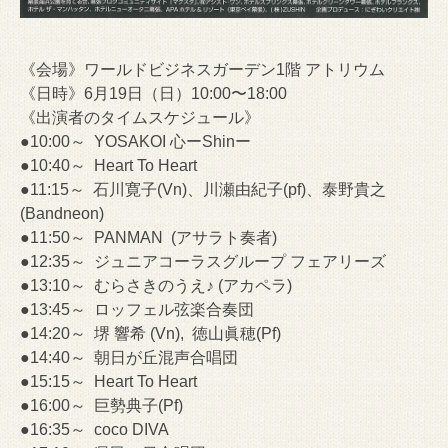
《会場》ワールドビジネスガーデン1階 アトリウム
《日時》6月19日（日）10:00〜18:00
《出演者のタイムスケジュール》
●10:00～ YOSAKOI 心ーShinー
●10:40～ Heart To Heart
●11:15～ 石川寛子(Vn)、川瀬由紀子(pf)、泰野貴之
(Bandneon)
●11:50～ PANMAN (アサラト奏者)
●12:35～ ジュニアコーラスグループ フェアリーズ
●13:10～ むらさきのうえ♪ (アカペラ)
●13:45～ ロッフェル弦楽合奏団
●14:20～ 堺 響希 (Vn), 徳山眞穂(Pf)
●14:40～ 朝日が丘混声合唱団
●15:15～ Heart To Heart
●16:00～ 巨勢典子(Pf)
●16:35～ coco DIVA