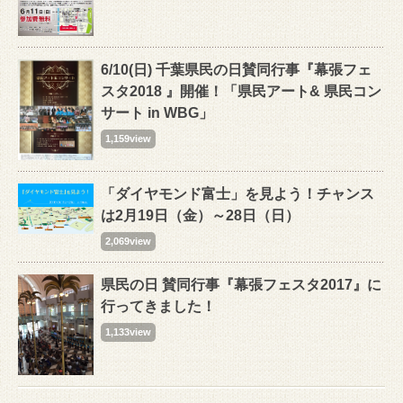
6/10(日) 千葉県民の日賛同行事『幕張フェ
スタ2018 』開催！「県民アート& 県民コン
サート in WBG」
1,159view
「ダイヤモンド富士」を見よう！チャンス
は2月19日（金）～28日（日）
2,069view
県民の日 賛同行事『幕張フェスタ2017』に
行ってきました！
1,133view