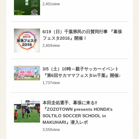
2,401
view
6/19（日）千葉県民の日賛同行事 『幕張
フェスタ2016』開催！
2,404
view
3/5（土）10時～親子サッカーイベント
『第6回サカママフェスタin千葉』開催♪
1,737
view
本田圭佑選手、幕張に来る‼
『ZOZOTOWN presents HONDA’s
SOLTILO SOCCER SCHOOL in
MAKUHARI』潜入レポ
3,556
view