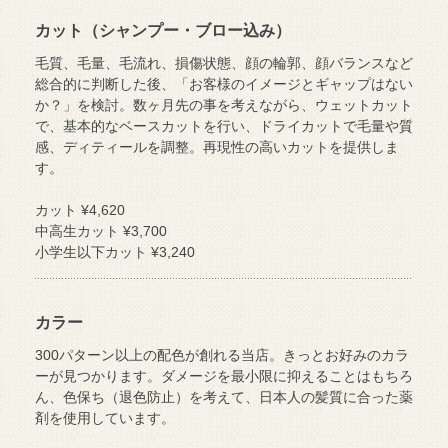
カット（シャンプー・ブロー込み）
毛質、毛量、毛流れ、損傷状態、顔の輪郭、顔バランスなど
総合的に判断した後、「お客様のイメージとギャップはない
か？」を検討。数ヶ月先の事を考えながら、ウェットカット
で、基本的なベースカットを行い、ドライカットで毛量や質
感、ディティールを調整。再現性の高いカットを提供しま
す。
カット ¥4,620
中高生カット ¥3,700
小学生以下カット ¥3,240
カラー
300パターン以上の配色が創れる当店。きっとお好みのカラ
ーが見つかります。ダメージを最小限に抑えることはもちろ
ん、色保ち（退色防止）を考えて、日本人の髪質に合った薬
剤を使用しています。