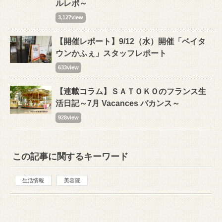
ルレポ～
3,127view
【開催レポート】9/12（水）開催「ベイタ
ウンかふぇ」スタッフレポート
633view
【連載コラム】ＳＡＴＯＫＯのフランス生
活日記～7月 Vacances バカンス～
928view
この記事に関するキーワード
生活情報
美容院