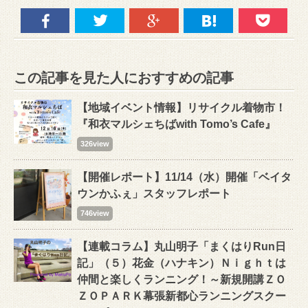
この記事を見た人におすすめの記事
【地域イベント情報】リサイクル着物市！
『和衣マルシェちばwith Tomo’s Cafe』
326view
【開催レポート】11/14（水）開催「ベイタ
ウンかふぇ」スタッフレポート
746view
【連載コラム】丸山明子「まくはりRun日
記」（５）花金（ハナキン）Ｎｉｇｈｔは
仲間と楽しくランニング！～新規開講ＺＯ
ＺＯＰＡＲＫ幕張新都心ランニングスクー