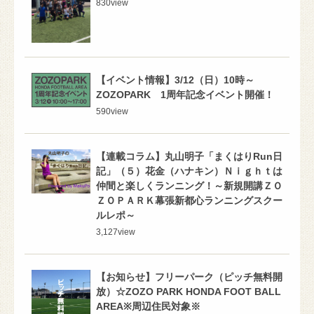
830
view
【イベント情報】3/12（日）10時～
ZOZOPARK 1周年記念イベント開催！
590
view
【連載コラム】丸山明子「まくはりRun日
記」（５）花金（ハナキン）Ｎｉｇｈｔは
仲間と楽しくランニング！～新規開講ＺＯ
ＺＯＰＡＲＫ幕張新都心ランニングスクー
ルレポ～
3,127
view
【お知らせ】フリーパーク（ピッチ無料開
放）☆ZOZO PARK HONDA FOOT BALL
AREA※周辺住民対象※