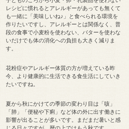
子どものころから小麦・卵・乳製品を使わない
レシピに慣れるとアレルギーがあっても無くて
も
一緒に「美味しいね♪」と食べられる環境を
作りたいですし、アレルギーとは関係なく、普
段の食事で
小麦粉を使わない、バターを使わな
いだけでも体の消化への負担も大きく減りま
す。
花粉症やアレルギー体質の方が増えている昨
今、より健康的に生活できる食生活にしていき
たいですね。
夏から秋にかけての季節の変わり目は「咳」
「肺」「便秘や下痢」など体の外に出す働きに
影響が出ることが多いです。まだまだ暑いと感
じる日々ですが、暦の上ではもう秋です。