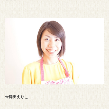
－－－
☆澤田えりこ