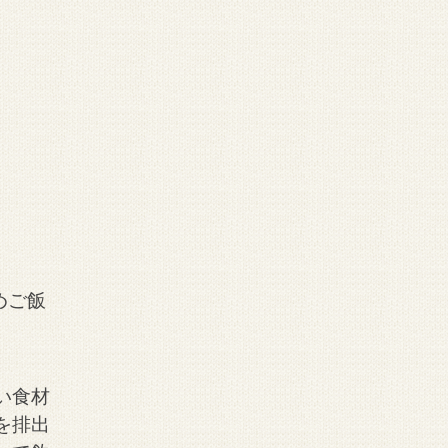
めご飯
い食材
を排出