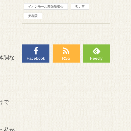
イオンモール幕張新都心
習い事
美容院
体調な
Facebook
RSS
Feedly
」
けで
と私が