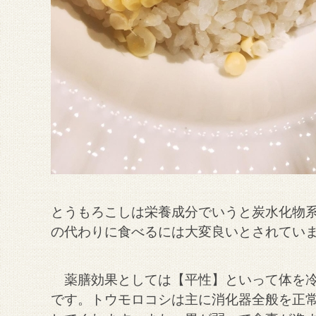
とうもろこしは栄養成分でいうと炭水化物系
の代わりに食べるには大変良いとされてい
薬膳効果としては【平性】といって体を冷
です。
トウモロコシは主に消化器全般を正