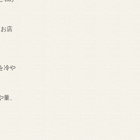
るお店
を冷や
や量、