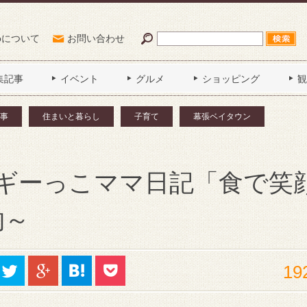
Poについて
お問い合わせ
集記事
イベント
グルメ
ショッピング
観
事
住まいと暮らし
子育て
幕張ベイタウン
ギーっこママ日記「食で笑
物～
19