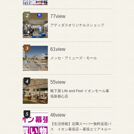
77view
アディダスオリジナルスショップ
61view
メッセ・アミューズ・モール
55view
靴下屋 Life and Feel イオンモール幕
張新都心店
46view
【生活情報】近隣スーパー無料送迎バ
ス イオン幕張店～幕張エリア４ルー