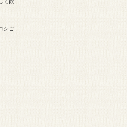
して飲
コシご