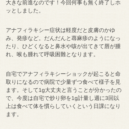
大きな前進なのです！今回何事も無く終了しホ
ッとしました。
アナフィラキシー症状は軽度だと皮膚のかゆ
み、発疹など。だんだんと蕁麻疹のようになっ
たり、ひどくなると鼻水や咳が出てきて唇が腫
れ、喉も腫れて呼吸困難となります。
自宅でアナフィラキシーショックが起こると命
取りになるので病院で少量ずつ食べて様子を見
ます。
そして1g大丈夫と言うことが分かったの
で、今度は自宅で炒り卵を1g計量し週に3回以
上は食べて体を慣らしていくという日課になり
ます。