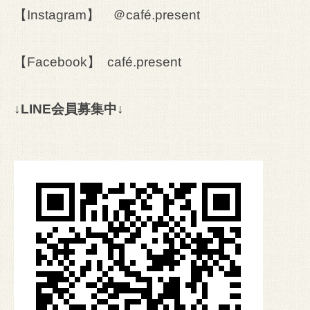
【Instagram】
＠café.present
【Facebook】
café.present
↓LINE会員募集中↓