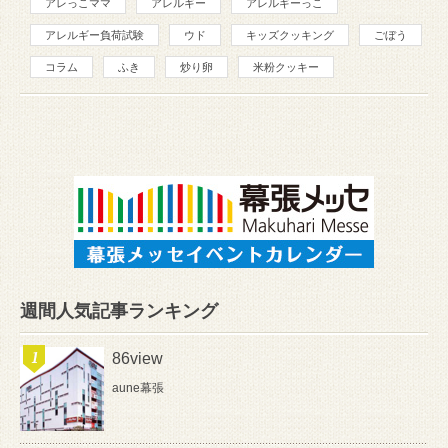
アレっこママ
アレルギー
アレルギーっこ
アレルギー負荷試験
ウド
キッズクッキング
ごぼう
コラム
ふき
炒り卵
米粉クッキー
週間人気記事ランキング
86view
aune幕張