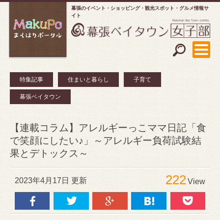
幕張のイベント・ショッピング
観光スポット・グルメ情報サ
イト
特集記事
住まいと暮らし
子育て
幕張ベイタウン
【連載コラム】アレルギーっこママ日記「食
で笑顔にしたい♪」～アレルギー負荷試験結
果とデトックス～
222
2023年4月17日 更新
View