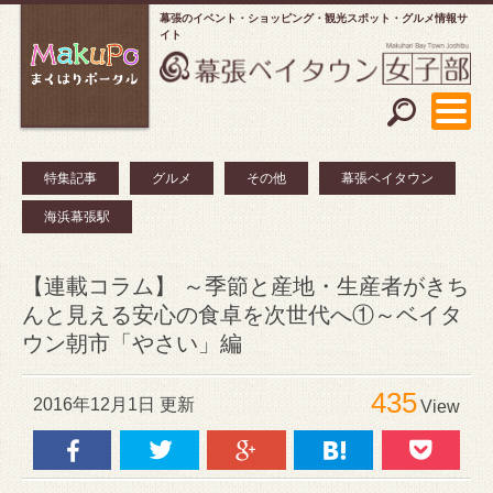
幕張のイベント・ショッピング
観光スポット・グルメ情報サ
イト
特集記事
グルメ
その他
幕張ベイタウン
海浜幕張駅
【連載コラム】 ～季節と産地・生産者がきち
んと見える安心の食卓を次世代へ①～ベイタ
ウン朝市「やさい」編
435
2016年12月1日 更新
View