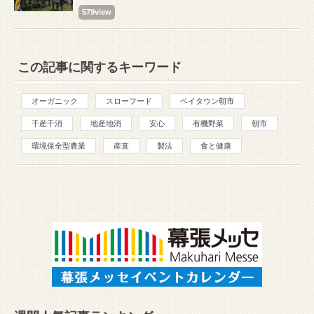
579view
この記事に関するキーワード
オーガニック
スローフード
ベイタウン朝市
千産千消
地産地消
安心
有機野菜
朝市
環境保全型農業
産直
製法
食と健康