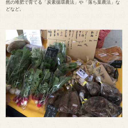
然の堆肥で育てる「炭素循環農法」や「落ち葉農法」な
どなど。