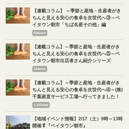
【連載コラム】 ～季節と産地・生産者がき
ちんと見える安心の食卓を次世代へ③～ベ
イタウン朝市「ちば名産その他」編
628view
【連載コラム】～季節と産地・生産者がき
ちんと見える安心の食卓を次世代へ⑤～ベ
イタウン朝市出店者さん紹介シリーズ
434view
【連載コラム】～季節と産地・生産者がき
ちんと見える安心の食卓を次世代へ④～(株)
千葉産直サービス工場へ行ってきました！
1,102view
【地域イベント情報】2/17（土）9時～13時
開催🥬『ベイタウン朝市』