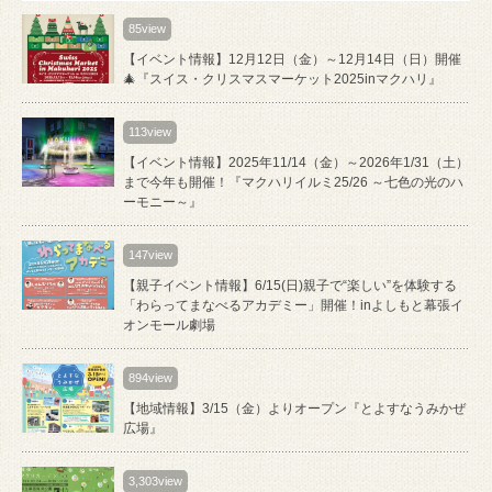
85view
【イベント情報】12月12日（金）～12月14日（日）開催
🎄『スイス・クリスマスマーケット2025inマクハリ』
113view
【イベント情報】2025年11/14（金）～2026年1/31（土）
まで今年も開催！『マクハリイルミ25/26 ～七色の光のハ
ーモニー～』
147view
【親子イベント情報】6/15(日)親子で“楽しい”を体験する
「わらってまなべるアカデミー」開催！inよしもと幕張イ
オンモール劇場
894view
【地域情報】3/15（金）よりオープン『とよすなうみかぜ
広場』
3,303view