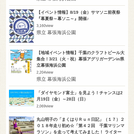
【イベント情報】8/19（金）サマソニ前夜祭
『幕夏祭～幕ソニ～』開催♪
3,160
view
県立 幕張海浜公園
【地域イベント情報】千葉のクラフトビール大
集合！3/21（火・祝）幕張アグリガーデンin県
立幕張海浜公園
2,204
view
県立 幕張海浜公園
「ダイヤモンド富士」を見よう！チャンスは2
月19日（金）～28日（日）
2,069
view
丸山明子の「まくはりＲｕｎ日記」（１７）２
０１８年走り初め☆「第４２回 千葉マリンマ
ラソン」を走って考えてみました！ ライター