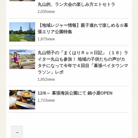
丸山的、ラン大会の楽しみ方エトセトラ
2,035
view
【地域レジャー情報】親子連れで楽しめる☆幕
張エリア公園特集
1,875
view
丸山明子の「まくはりＲｕｎ日記」（１６）ラ
イター丸山も参加！ 地域の子供たちの声がカ
タチになって今年で４回目「幕張ベイタウンマ
ラソン」レポ
1,852
view
12/6～ 幕張海浜公園にて 鍋小屋OPEN
1,723
view
→