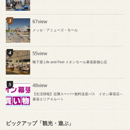
67view
メッセ・アミューズ・モール
55view
靴下屋 Life and Feel イオンモール幕張新都心店
48view
【生活情報】近隣スーパー無料送迎バス イオン幕張店～
幕張エリア４ルート
ピックアップ「観光・遊ぶ」