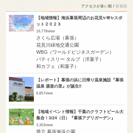
アクセスが多い順 /
新着順
【地域情報】海浜幕張周辺のお花見✨🌸✨スポ
ット２０２３
16,778
view
さくら広場（幕張）
花見川緑地交通公園
WBG（ワールドビジネスガーデン）
パティスリー タルブ（洋菓子）
和カフェ（和菓子）
【レポート】幕張の浜に日帰り温泉施設『幕張
温泉 湯楽の里』が誕生‼️
6,857
view
【地域イベント情報】千葉のクラフトビール大
集合！3/24（日）『幕張アグリガーデン』
3,303
view
県立 幕張海浜公園