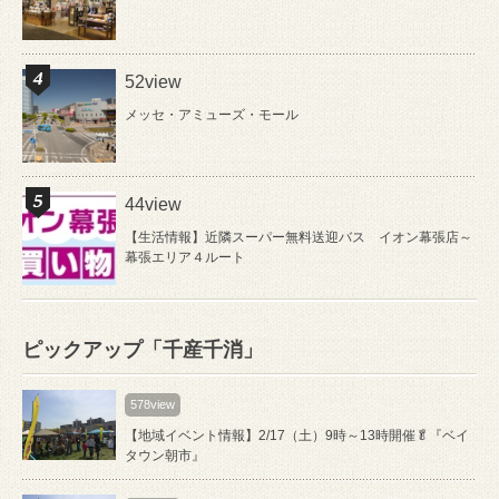
52view
メッセ・アミューズ・モール
44view
【生活情報】近隣スーパー無料送迎バス イオン幕張店～
幕張エリア４ルート
ピックアップ「千産千消」
578view
【地域イベント情報】2/17（土）9時～13時開催🥬『ベイ
タウン朝市』