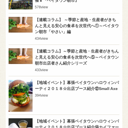
催🥬『ベイタウン朝市』
578
view
【連載コラム】 ～季節と産地・生産者がきち
んと見える安心の食卓を次世代へ①～ベイタウ
ン朝市「やさい」編
434
view
【連載コラム】～季節と産地・生産者がきちん
と見える安心の食卓を次世代へ⑤～ベイタウン
朝市出店者さん紹介シリーズ
433
view
【地域イベント】幕張ベイタウンハロウィンパ
ーティ２０１８☆出店ブース紹介⑫Small Axe
394
view
【地域イベント】幕張ベイタウンハロウィンパ
ーティ２０１８☆出店ブース紹介⑭カイファー