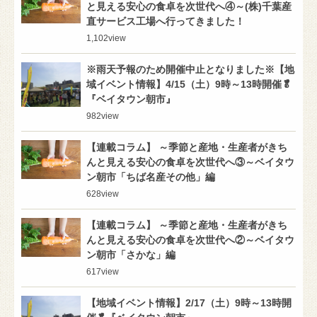
と見える安心の食卓を次世代へ④～(株)千葉産
直サービス工場へ行ってきました！
1,102
view
※雨天予報のため開催中止となりました※【地
域イベント情報】4/15（土）9時～13時開催🥬
『ベイタウン朝市』
982
view
【連載コラム】 ～季節と産地・生産者がきち
んと見える安心の食卓を次世代へ③～ベイタウ
ン朝市「ちば名産その他」編
628
view
【連載コラム】 ～季節と産地・生産者がきち
んと見える安心の食卓を次世代へ②～ベイタウ
ン朝市「さかな」編
617
view
【地域イベント情報】2/17（土）9時～13時開