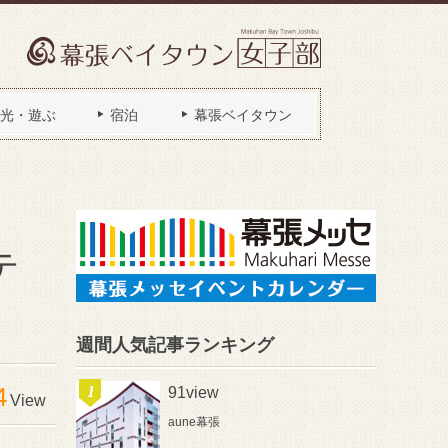
光・遊ぶ
宿泊
幕張ベイタウン
テ
週間人気記事ランキング
4
91view
View
aune幕張