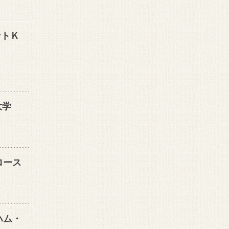
ントＫ
大学
ロース
ハム・