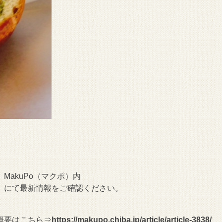
akuPo（マクポ）内
』にて最新情報をご確認ください。
概要はこちら⇒
https://makupo.chiba.jp/article/article-3838/