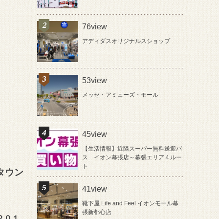
76view
アディダスオリジナルスショップ
53view
メッセ・アミューズ・モール
45view
【生活情報】近隣スーパー無料送迎バ
ス イオン幕張店～幕張エリア４ルー
ト
タウン
41view
靴下屋 Life and Feel イオンモール幕
張新都心店
２０１