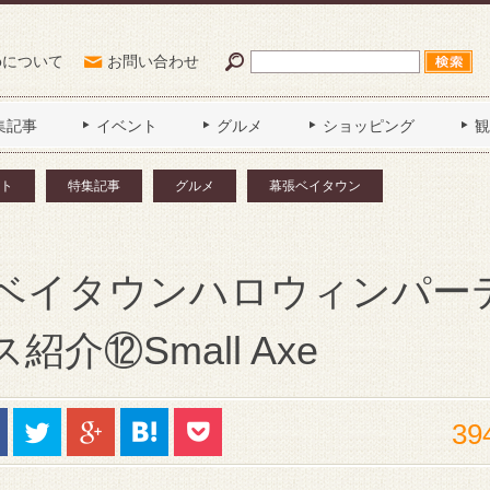
Poについて
お問い合わせ
集記事
イベント
グルメ
ショッピング
観
ト
特集記事
グルメ
幕張ベイタウン
ベイタウンハロウィンパー
介⑫Small Axe
39