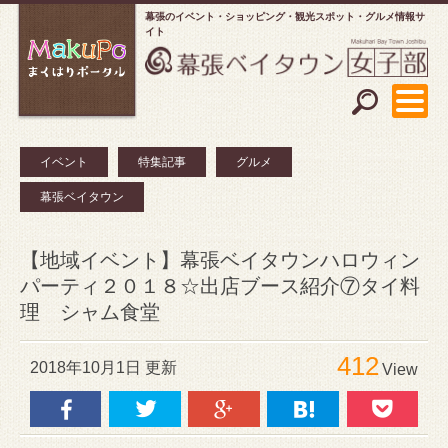
幕張のイベント・ショッピング
観光スポット・グルメ情報サ
イト
イベント
特集記事
グルメ
幕張ベイタウン
【地域イベント】幕張ベイタウンハロウィン
パーティ２０１８☆出店ブース紹介⑦タイ料
理 シャム食堂
412
2018年10月1日 更新
View