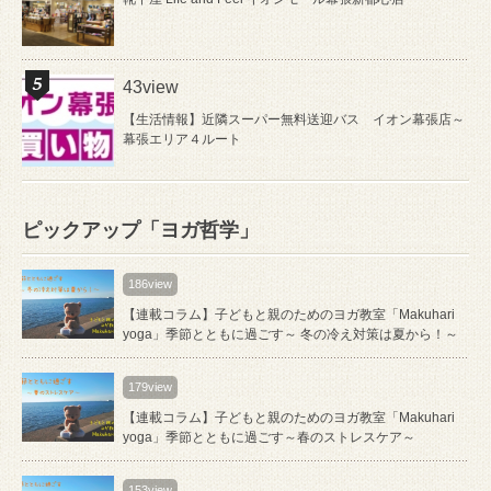
43view
【生活情報】近隣スーパー無料送迎バス イオン幕張店～
幕張エリア４ルート
ピックアップ「ヨガ哲学」
186view
【連載コラム】子どもと親のためのヨガ教室「Makuhari
yoga」季節とともに過ごす～ 冬の冷え対策は夏から！～
179view
【連載コラム】子どもと親のためのヨガ教室「Makuhari
yoga」季節とともに過ごす～春のストレスケア～
153view