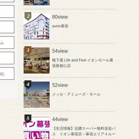
80view
aune幕張
アム
54view
靴下屋 Life and Feel イオンモール幕
張新都心店
都心
52view
メッセ・アミューズ・モール
44view
【生活情報】近隣スーパー無料送迎バ
ス イオン幕張店～幕張エリア４ルー