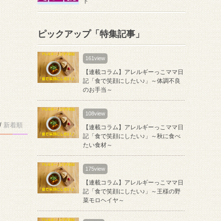
ト
ピックアップ「特集記事」
161view
【連載コラム】アレルギーっこママ日
記「食で笑顔にしたい♪」～体調不良
のお手当～
108view
/
新着順
【連載コラム】アレルギーっこママ日
記「食で笑顔にしたい♪」～秋に食べ
たい食材～
175view
【連載コラム】アレルギーっこママ日
記「食で笑顔にしたい♪」～王様の野
菜モロヘイヤ～