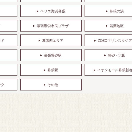
ペリエ海浜幕張
幕張の浜
ク
幕張勤労市民プラザ
若葉地区
ルド
幕張西エリア
ZOZOマリンスタジ
幕張豊砂駅
豊砂・浜田
幕張駅
イオンモール幕張新
ーク
その他