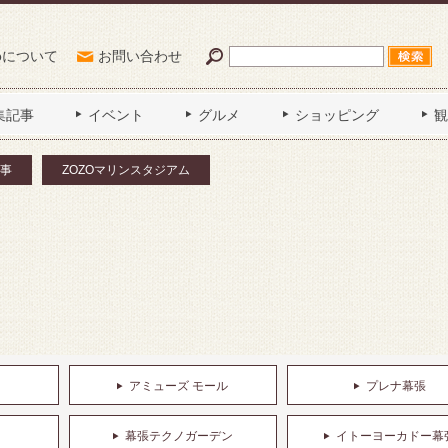
Poについて
お問い合わせ
集記事
イベント
グルメ
ショッピング
観
事
ZOZOマリンスタジアム
アミューズ モール
プレナ幕張
幕張テクノガーデン
イトーヨーカドー幕