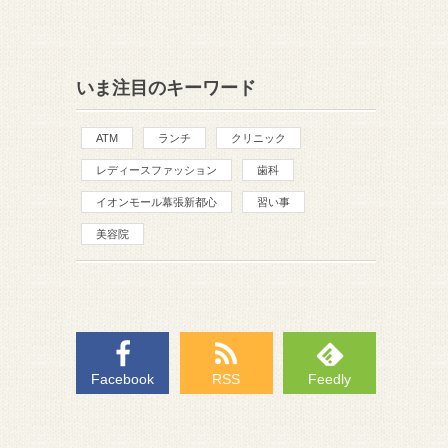
いま注目のキーワード
ATM
ランチ
クリニック
レディースファッション
歯科
イオンモール幕張新都心
習い事
美容院
Facebook
RSS
Feedly