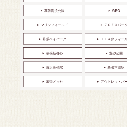
幕張海浜公園
WBG
マリンフィールド
ＺＯＺＯパー
幕張ベイパーク
ＪＦＡ夢フィー
幕張新都心
豊砂公園
海浜幕張駅
幕張本郷駅
幕張メッセ
アウトレットパ