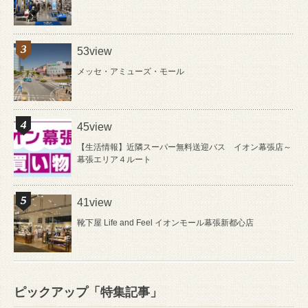
53view
メッセ・アミューズ・モール
45view
【生活情報】近隣スーパー無料送迎バス イオン幕張店～
幕張エリア４ルート
41view
靴下屋 Life and Feel イオンモール幕張新都心店
ピックアップ「特集記事」