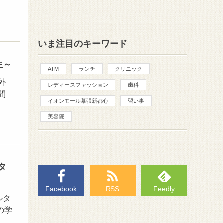
いま注目のキーワード
生～
ATM
ランチ
クリニック
外
レディースファッション
歯科
間
イオンモール幕張新都心
習い事
美容院
タ
Facebook
RSS
Feedly
ルタ
の学