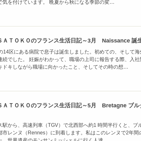
で気を付けています。 晩夏から秋になる季節の変…
ＡＴＯＫＯのフランス生活日記～3月 Naissance 誕
リの14区にある病院で息子は誕生しました。初めての、そして海
連続でした。 妊娠がわかって、職場の上司に報告する際、入社
キドキしながら職場に向かったこと、そしてその時の想…
ＡＴＯＫＯのフランス生活日記～5月 Bretagne ブル
ス駅から、高速列車（TGV）で北西部へ約1 時間半行くと、ブ
市レンヌ（Rennes）に到着します。私はこのレンヌで2年間
た。世界遺産のモンサンミッシェルに行く人達…