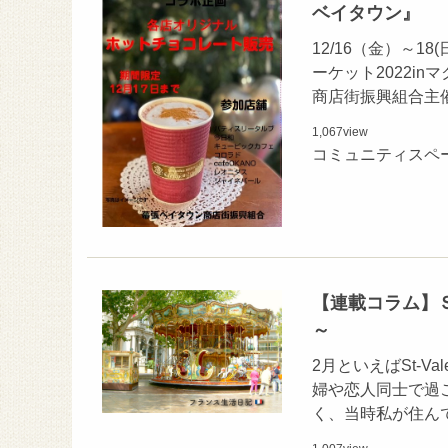
ベイタウン』
12/16（金）～
ーケット2022i
商店街振興組合主
1,067
view
コミュニティスペ
【連載コラム】ＳＡ
～
2月といえばSt-V
婦や恋人同士で過
く、当時私が住ん