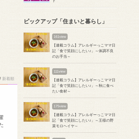
ト
ピックアップ「住まいと暮らし」
161view
【連載コラム】アレルギーっこママ日
記「食で笑顔にしたい♪」～体調不良
のお手当～
111view
/
新着順
【連載コラム】アレルギーっこママ日
記「食で笑顔にしたい♪」～秋に食べ
たい食材～
175view
【連載コラム】アレルギーっこママ日
曜
記「食で笑顔にしたい♪」～王様の野
た
菜モロヘイヤ～