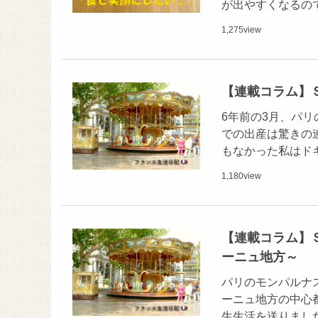
が出やすくなるの
1,275
view
【連載コラム】Ｓ
6年前の3月、パ
での出産は驚きの
もなかった私はド
1,180
view
【連載コラム】Ｓ
ーニュ地方～
パリのモンパルナ
ーニュ地方の中心都
生生活を送りまし