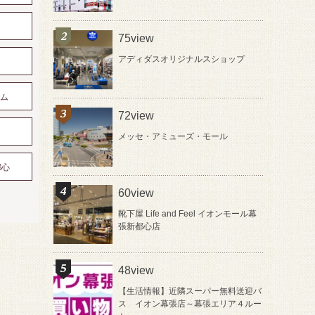
75view
アディダスオリジナルスショップ
アム
72view
メッセ・アミューズ・モール
都心
60view
靴下屋 Life and Feel イオンモール幕
張新都心店
48view
【生活情報】近隣スーパー無料送迎バ
ス イオン幕張店～幕張エリア４ルー