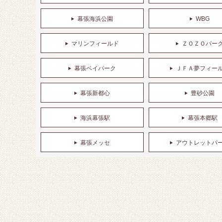
幕張海浜公園
WBG
マリンフィールド
ＺＯＺＯパー
幕張ベイパーク
ＪＦＡ夢フィー
幕張新都心
豊砂公園
海浜幕張駅
幕張本郷駅
幕張メッセ
アウトレットパ