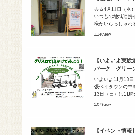
去る4月11日（水
いつもの地域連携
様がいらっしゃれ
1,140
view
【いよいよ実験運
パーク グリー
いよいよ11月1
張ベイタウンの中
13日（日）は1
1,078
view
【イベント情報】