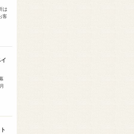
所は
お客
ベイ
幕
月
ント