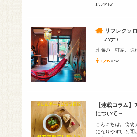
1,304
view
リフレクソロ
ハナ）
幕張の一軒家、隠
1,295
view
【連載コラム】
について～
こんにちは。食物ア
になりやすいと聞