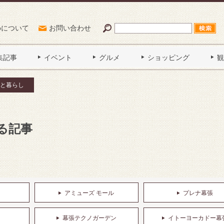
Poについて
お問い合わせ
集記事
イベント
グルメ
ショッピング
観
と暮らし
る記事
アミューズ モール
プレナ幕張
幕張テクノガーデン
イトーヨーカドー幕