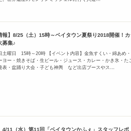
報】8/25（土）15時～ベイタウン夏祭り2018開催！カ
大募集♪
土曜日 15時～20時 【イベント内容】金魚すくい・綿あめ
ーヨー・焼きそば・生ビール・ジュース・カレー・かき氷・た
発表・盆踊り大会・子ども神輿 など出店ブースやス…
4/11（水）第11回「ベイタウンかふぇ」スタッフレポ