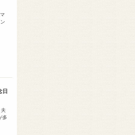
スマ
ウン
念日
、夫
が多