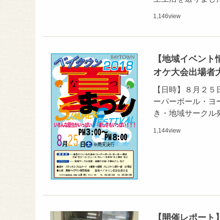
1,146
view
【地域イベント情
オケ大会出場者
【日時】８月２５日
ーパーボール・ヨ
き・地域サークル
1,144
view
【開催レポート】