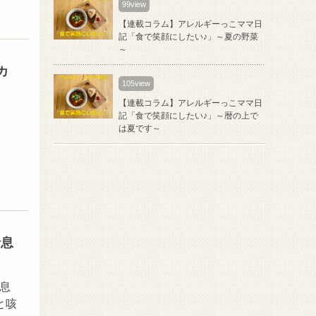
99view
【連載コラム】アレルギーっこママ日
記「食で笑顔にしたい♪」～夏の野菜
～
カ
105view
【連載コラム】アレルギーっこママ日
記「食で笑顔にしたい♪」～暦の上で
は夏です～
喘息
喘息
と咳