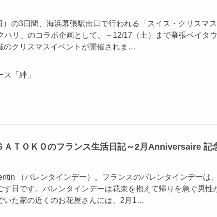
18(日）の3日間、海浜幕張駅南口で行われる「スイス・クリスマ
nマクハリ」のコラボ企画として、～12/17（土）まで幕張ベイタ
催のクリスマスイベントが開催されま…
ース「絆」
ＴＯＫＯのフランス生活日記～2月Anniversaire 記
alentin （バレンタインデー）。フランスのバレンタインデーは
ごす日です。バレンタインデーは花束を抱えて帰りを急ぐ男性
でいた家の近くのお花屋さんには、2月1…