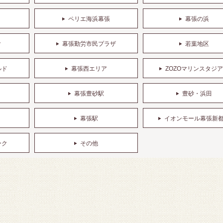
ペリエ海浜幕張
幕張の浜
ク
幕張勤労市民プラザ
若葉地区
ルド
幕張西エリア
ZOZOマリンスタジ
幕張豊砂駅
豊砂・浜田
幕張駅
イオンモール幕張新
ーク
その他