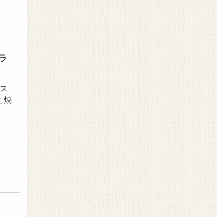
ラ
・ス
こ焼