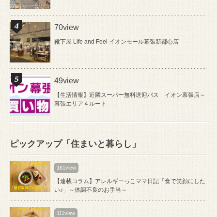
70view
靴下屋 Life and Feel イオンモール幕張新都心店
49view
【生活情報】近隣スーパー無料送迎バス イオン幕張店～
幕張エリア４ルート
ピックアップ「住まいと暮らし」
161view
【連載コラム】アレルギーっこママ日記「食で笑顔にした
い♪」～体調不良のお手当～
111view