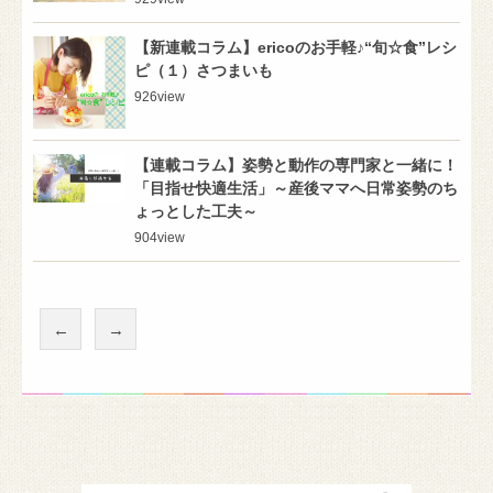
【新連載コラム】ericoのお手軽♪“旬☆食”レシ
ピ（１）さつまいも
926
view
【連載コラム】姿勢と動作の専門家と一緒に！
「目指せ快適生活」～産後ママへ日常姿勢のち
ょっとした工夫～
904
view
←
→