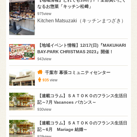
【地域情報】どれでも100円？！全部買いたく
なるお惣菜「キッチン松﨑」
975
view
Kitchen Matsuzaki（キッチンまつざき）
【地域イベント情報】12/17(日)『MAKUHARI
BAY-PARK CHRISTMAS 2023』開催！
943
view
千葉市 幕張コミュニティセンター
935
view
【連載コラム】ＳＡＴＯＫＯのフランス生活日
記～7月 Vacances バカンス～
930
view
【連載コラム】ＳＡＴＯＫＯのフランス生活日
記～6月 Mariage 結婚～
929
view