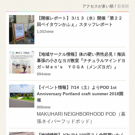
アクセスが多い順 /
新着順
【開催レポート】３/１３（水）開催「第２２
回ベイタウンかふぇ」スタッフレポート
1,002
view
【地域サークル情報】体の硬い男性必見！海浜
幕張の小さなヨガ教室『ナチュラルマインドヨ
ガ～Ｍｅｎ’ｓ ＹＯＧＡ（メンズヨガ）』
994
view
【イベント情報】7/14（土）よりPOD 1st
Anniversary Portland craft summer 2018開
催
989
view
MAKUHARI NEIGHBORHOOD POD（幕
張ネイバーフッドポッド）