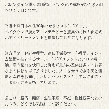
バレンタイン通り 21番街。ピンク色の看板がひときわ目
をひくサロンです。
香港出身日本在住30年のセラピストJUDYです。
ベイタウンで漢方アロマテラピーと驚異の足技！香港式
ボディトリートメントを提供して13年になります。
漢方理論、解剖生理学、遺伝子栄養学、心理学、インド
占星術を柱とするサロン・JUDYメソッドとアロマ精
油、漢方精油を使用した香港式足踏み整体は多くのお客
さまの信頼を得て参りました。人生を全うできる美と健
康と幸福をお届けしたい。セラピストとして皆さまのト
ータルケアを目指しています。
肩こり・腰痛・頭痛・生理不順・不妊・慢性疲労などの
お悩み、どうぞお気軽にご相談ください。