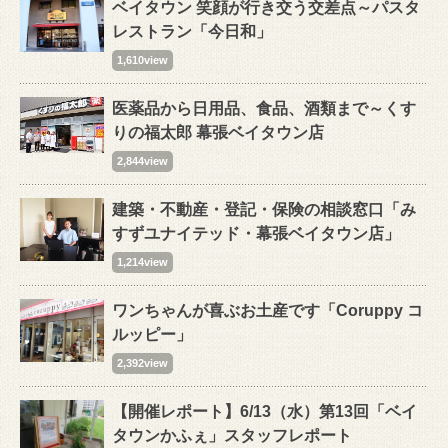
ベイタウン 笑顔が行き交う交差点～パスタ
レストラン「今日和」
1,610view
医薬品から日用品、食品、酒類まで～くす
りの福太郎 幕張ベイタウン店
2,844view
建築・不動産・登記・保険の相談窓口「み
すずユナイテッド・幕張ベイタウン店」
1,214view
ワンちゃんが喜ぶお土産です「Coruppy コ
ルッピー」
2,392view
【開催レポート】6/13（水）第13回「ベイ
タウンかふぇ」スタッフレポート