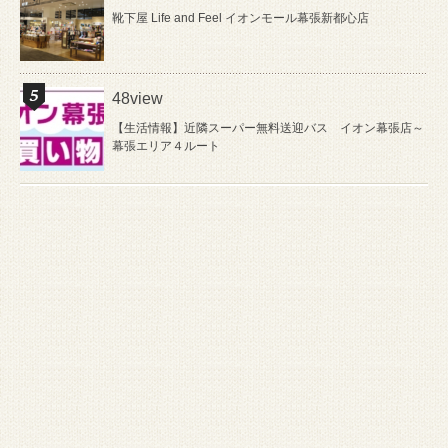
靴下屋 Life and Feel イオンモール幕張新都心店
48view
【生活情報】近隣スーパー無料送迎バス イオン幕張店～
幕張エリア４ルート