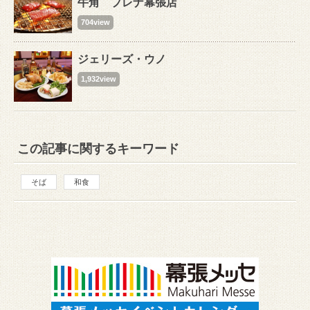
牛角 プレナ幕張店
704view
ジェリーズ・ウノ
1,932view
この記事に関するキーワード
そば
和食