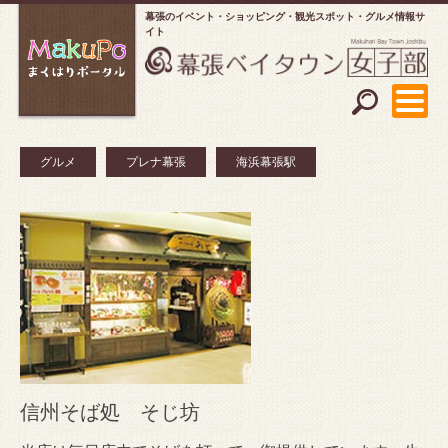
幕張のイベント・ショッピング
観光スポット・グルメ情報サ
イト
グルメ
プレナ幕張
海浜幕張駅
信州そば処 そじ坊