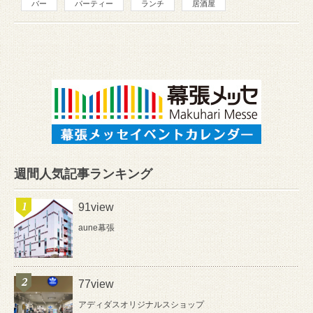
バー
パーティー
ランチ
居酒屋
週間人気記事ランキング
91view
aune幕張
77view
アディダスオリジナルスショップ