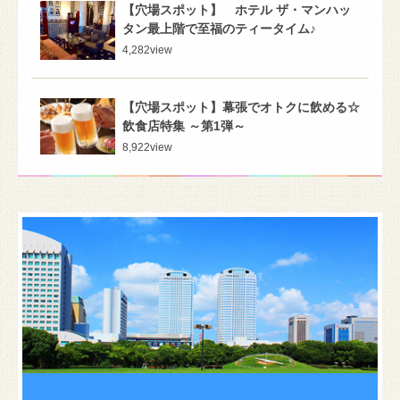
【穴場スポット】 ホテル ザ・マンハッ
タン最上階で至福のティータイム♪
4,282
view
【穴場スポット】幕張でオトクに飲める☆
飲食店特集 ～第1弾～
8,922
view