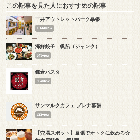
この記事を見た人におすすめの記事
三井アウトレットパーク幕張
7,144view
海鮮餃子 帆船（ジャンク）
643view
鎌倉パスタ
364view
サンマルクカフェ プレナ幕張
522view
【穴場スポット】幕張でオトクに飲める☆