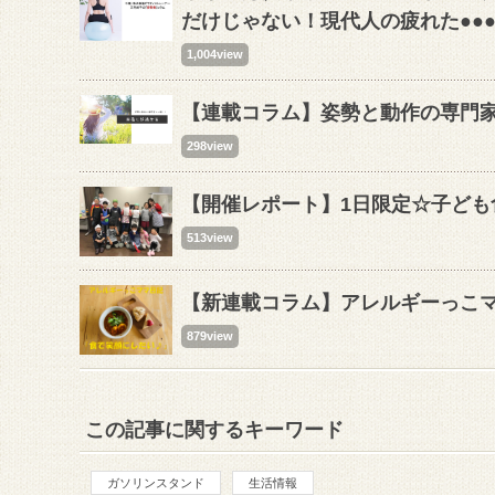
だけじゃない！現代人の疲れた●●
1,004view
【連載コラム】姿勢と動作の専門
298view
【開催レポート】1日限定☆子ども
513view
【新連載コラム】アレルギーっこ
879view
この記事に関するキーワード
ガソリンスタンド
生活情報