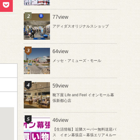
77view
アディダスオリジナルスショップ
64view
メッセ・アミューズ・モール
59view
靴下屋 Life and Feel イオンモール幕
張新都心店
46view
【生活情報】近隣スーパー無料送迎バ
ス イオン幕張店～幕張エリア４ルー