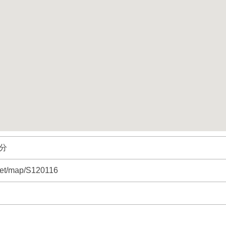
分
net/map/S120116