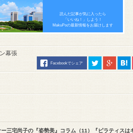
読んだ記事が気に入ったら
「いいね！」しよう！
MakuPoの最新情報をお届けします
ョン幕張
Facebookでシェア
ー三宅尚子の『姿勢美』コラム（11）『ピラティスは