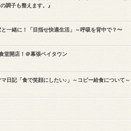
●の調子も整えます。』
家と一緒に！「目指せ快適生活」～呼吸を背中で？〜
食堂開店！＠幕張ベイタウン
ママ日記「食で笑顔にしたい♪」～コピー給食について～