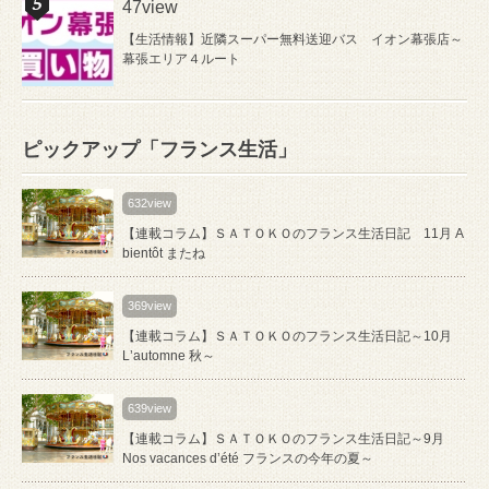
47view
【生活情報】近隣スーパー無料送迎バス イオン幕張店～
幕張エリア４ルート
ピックアップ「フランス生活」
632view
【連載コラム】ＳＡＴＯＫＯのフランス生活日記 11月 A
bientôt またね
369view
【連載コラム】ＳＡＴＯＫＯのフランス生活日記～10月
Lʼautomne 秋～
639view
【連載コラム】ＳＡＴＯＫＯのフランス生活日記～9月
Nos vacances d’été フランスの今年の夏～