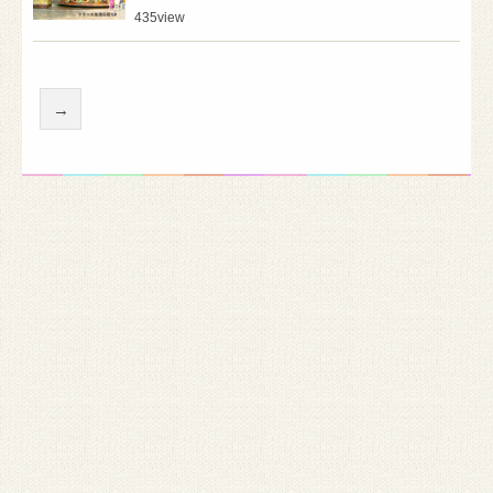
435
view
→