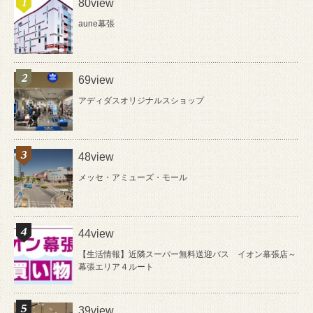
80view
aune幕張
69view
アディダスオリジナルスショップ
48view
メッセ・アミューズ・モール
44view
【生活情報】近隣スーパー無料送迎バス イオン幕張店～
幕張エリア４ルート
39view