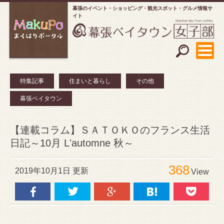
幕張のイベント・ショッピング
観光スポット・グルメ情報サ
イト
特集記事
住まいと暮らし
その他
幕張ベイタウン
【連載コラム】ＳＡＴＯＫＯのフランス生活
日記～10月 Lʼautomne 秋～
368
2019年10月1日 更新
View