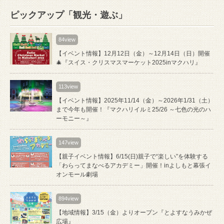
ピックアップ「観光・遊ぶ」
84view
【イベント情報】12月12日（金）～12月14日（日）開催
🎄『スイス・クリスマスマーケット2025inマクハリ』
113view
【イベント情報】2025年11/14（金）～2026年1/31（土）
まで今年も開催！『マクハリイルミ25/26 ～七色の光のハ
ーモニー～』
147view
【親子イベント情報】6/15(日)親子で“楽しい”を体験する
「わらってまなべるアカデミー」開催！inよしもと幕張イ
オンモール劇場
894view
【地域情報】3/15（金）よりオープン『とよすなうみかぜ
広場』