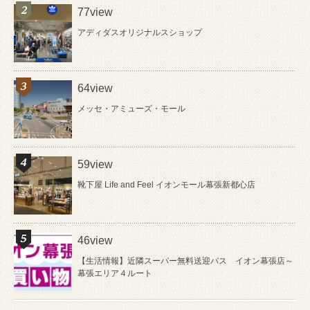
77view
アディダスオリジナルスショップ
64view
メッセ・アミューズ・モール
59view
靴下屋 Life and Feel イオンモール幕張新都心店
46view
【生活情報】近隣スーパー無料送迎バス イオン幕張店～
幕張エリア４ルート