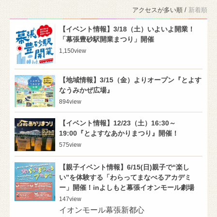
アクセスが多い順 /
新着順
【イベント情報】3/18（土）いよいよ開業！
「幕張豊砂駅開業まつり」開催
1,150
view
【地域情報】3/15（金）よりオープン『とよす
なうみかぜ広場』
894
view
【イベント情報】12/23（土）16:30～
19:00『とよすなあかりまつり』開催！
575
view
【親子イベント情報】6/15(日)親子で“楽し
い”を体験する「わらってまなべるアカデミ
ー」開催！inよしもと幕張イオンモール劇場
147
view
イオンモール幕張新都心