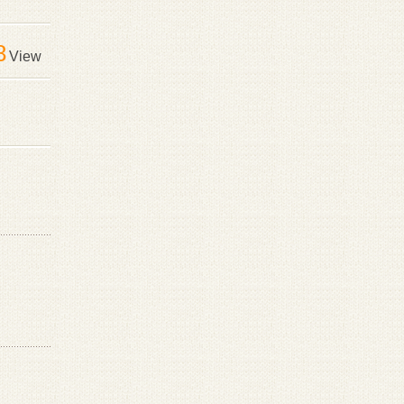
8
View