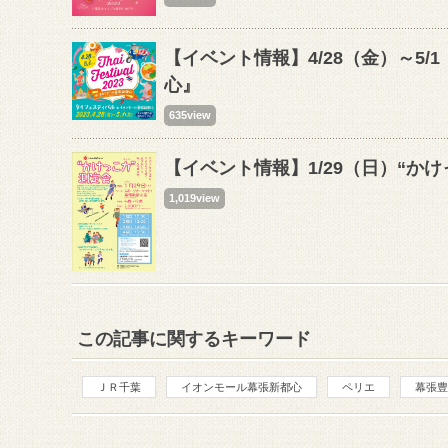
【イベント情報】4/28（金）～5
心』
635view
【イベント情報】1/29（日）“か
1,019view
この記事に関するキーワード
ＪＲ千葉
イオンモール幕張新都心
ペリエ
幕張豊