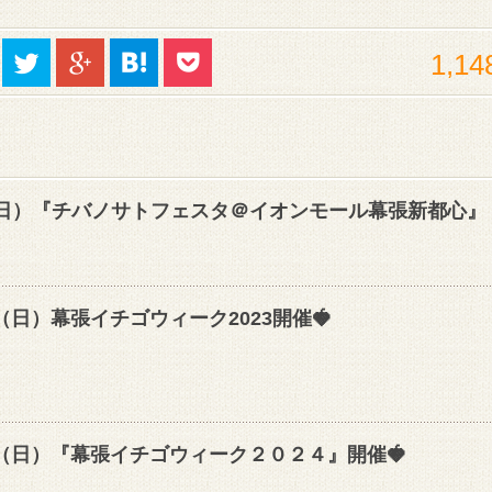
1,14
9(日）『チバノサトフェスタ＠イオンモール幕張新都心』
5（日）幕張イチゴウィーク2023開催🍓
/3（日）『幕張イチゴウィーク２０２４』開催🍓