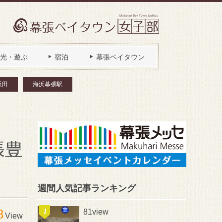
光・遊ぶ
宿泊
幕張ベイタウン
浜田
海浜幕張駅
張豊
週間人気記事ランキング
8
81view
View