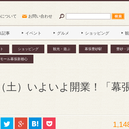
Poについて
お問い合わせ
集記事
イベント
グルメ
ショッピング
観
ト
ショッピング
観光・遊ぶ
幕張豊砂駅
豊砂・
モール幕張新都心
8（土）いよいよ開業！「幕
1,14