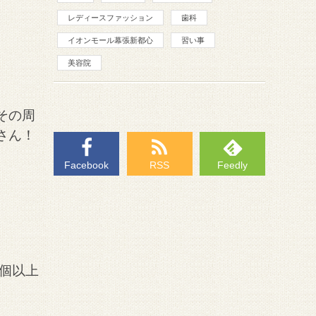
レディースファッション
歯科
イオンモール幕張新都心
習い事
美容院
その周
さん！
Facebook
RSS
Feedly
0個以上