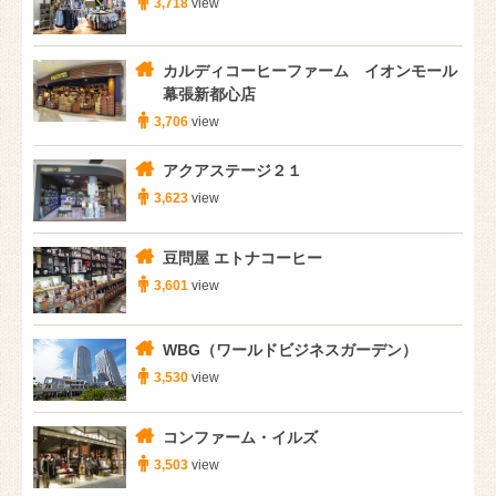
3,718
view
カルディコーヒーファーム イオンモール
幕張新都心店
3,706
view
アクアステージ２１
3,623
view
豆問屋 エトナコーヒー
3,601
view
WBG（ワールドビジネスガーデン）
3,530
view
コンファーム・イルズ
3,503
view