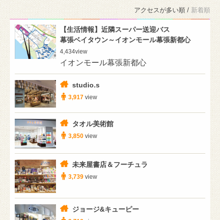
アクセスが多い順 /
新着順
【生活情報】近隣スーパー送迎バス
幕張ベイタウン～イオンモール幕張新都心
4,434
view
イオンモール幕張新都心
studio.s
3,917
view
タオル美術館
3,850
view
未来屋書店＆フーチュラ
3,739
view
ジョージ&キューピー