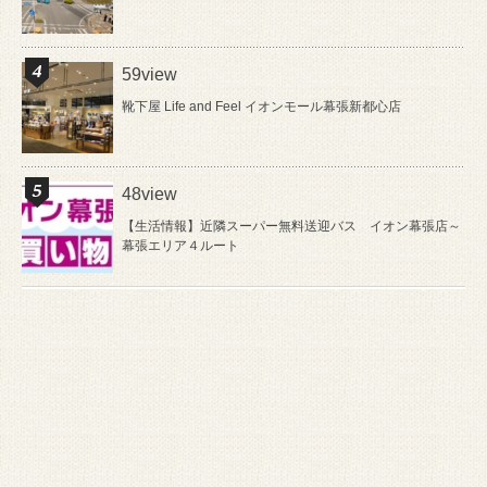
59view
靴下屋 Life and Feel イオンモール幕張新都心店
48view
【生活情報】近隣スーパー無料送迎バス イオン幕張店～
幕張エリア４ルート