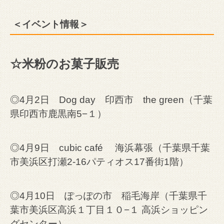
＜イベント情報＞
☆米粉のお菓子販売
◎4月2日 Dog day 印西市 the green（千葉
県印西市鹿黒南5−１）
◎4月9日 cubic café 海浜幕張（千葉県千葉
市美浜区打瀬2-16パティオス17番街1階）
◎4月10日 ぽっぽの市 稲毛海岸（千葉県千
葉市美浜区高浜１丁目１０−１ 高浜ショッピン
グセンター）