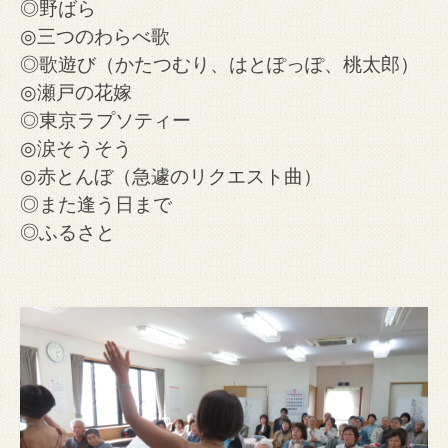
◎野ばら
◎三つのわらべ歌
◎歌遊び（かたつむり、はとぽっぽ、桃太郎）
◎瀬戸の花嫁
◎東京ラプソティー
◎涙そうそう
◎赤とんぼ（急遽のリクエスト曲）
◎また逢う日まで
◎ふるさと