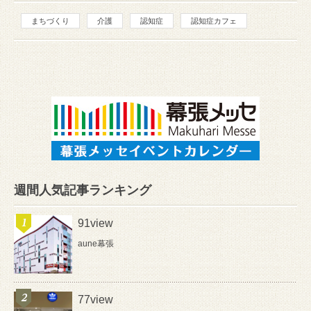
まちづくり
介護
認知症
認知症カフェ
週間人気記事ランキング
91view
aune幕張
77view