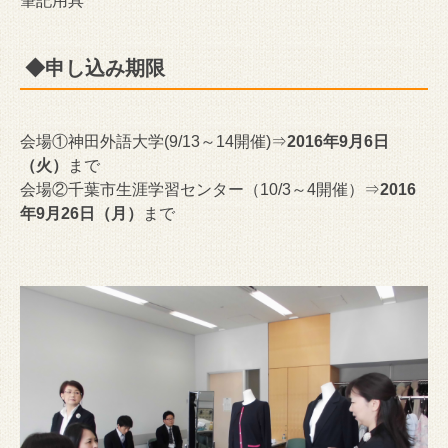
筆記用具
◆申し込み期限
会場①神田外語大学(9/13～14開催)⇒
2016年9月6日
（火）
まで
会場②千葉市生涯学習センター（10/3～4開催）⇒
2016
年9月26日（月）
まで