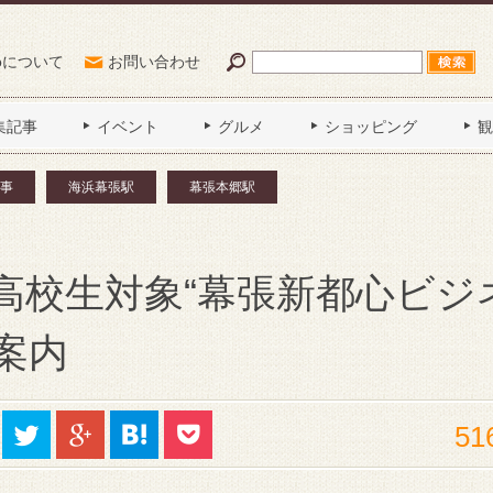
Poについて
お問い合わせ
集記事
イベント
グルメ
ショッピング
観
事
海浜幕張駅
幕張本郷駅
高校生対象“幕張新都心ビジ
案内
51