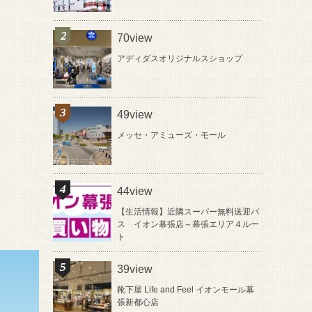
70view
アディダスオリジナルスショップ
49view
メッセ・アミューズ・モール
44view
【生活情報】近隣スーパー無料送迎バ
ス イオン幕張店～幕張エリア４ルー
ト
39view
靴下屋 Life and Feel イオンモール幕
張新都心店