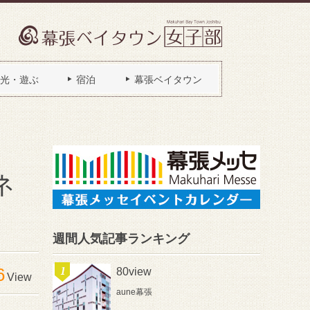
光・遊ぶ
宿泊
幕張ベイタウン
ネ
週間人気記事ランキング
6
80view
View
aune幕張