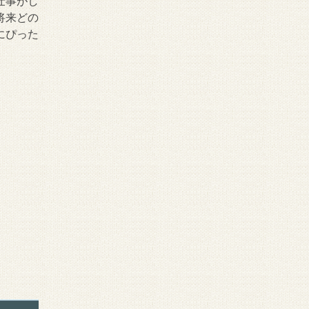
仕事がし
将来どの
にぴった