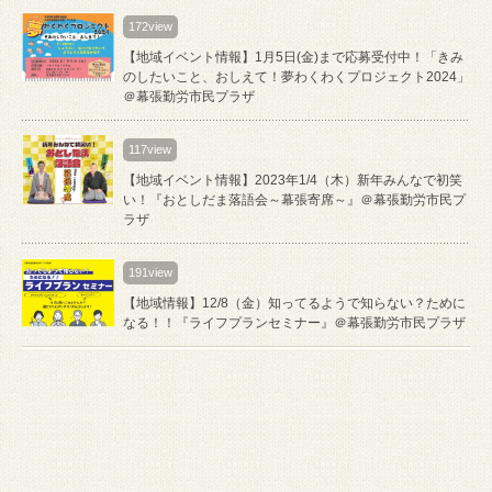
172view
【地域イベント情報】1月5日(金)まで応募受付中！「きみ
のしたいこと、おしえて！夢わくわくプロジェクト2024」
＠幕張勤労市民プラザ
117view
【地域イベント情報】2023年1/4（木）新年みんなで初笑
い！『おとしだま落語会～幕張寄席～』＠幕張勤労市民プ
ラザ
191view
【地域情報】12/8（金）知ってるようで知らない？ために
なる！！『ライフプランセミナー』＠幕張勤労市民プラザ