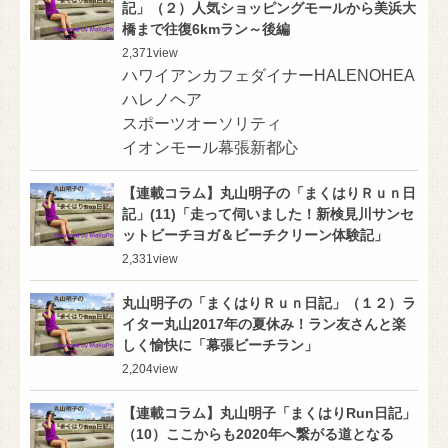
記」（２）人気ショッピングモールから美浜大
橋まで往復6kmラン～後編
2,371
view
ハワイアンカフェダイナーHALENOHEA
ハレノヘア
スポーツオーソリティ
イオンモール幕張新都心
【連載コラム】丸山明子の「まくはりＲｕｎ日
記」(11)「走って伺いました！新検見川サンセ
ットビーチヨガ＆ビーチクリーン体験記」
2,331
view
丸山明子の「まくはりＲｕｎ日記」（１２）ラ
イター丸山2017年の夏休み！ラン友さんと楽
しく愉快に「幕張ビーチラン」
2,204
view
【連載コラム】丸山明子「まくはりRun日記」
（10）ここからも2020年へ繋がる道となる