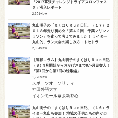
「2017幕張チャレンジトライアスロンフェス
タ」潜入レポート
2,191
view
丸山明子の「まくはりＲｕｎ日記」（１７）２
０１８年走り初め☆「第４２回 千葉マリンマ
ラソン」を走って考えてみました！ ライター
丸山的、ラン大会の楽しみ方エトセトラ
2,034
view
【連載コラム】丸山明子のまくはりＲｕｎ日記
（８）9月開始からおかげさまで8か月目突入！
『第1回から第7回の総集編』
1,970
view
スポーツオーソリティ
神田外語大学
イオンモール幕張新都心
丸山明子の「まくはりＲｕｎ日記」（１６）ラ
イター丸山も参加！ 地域の子供たちの声がカ