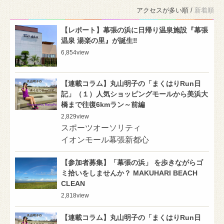
アクセスが多い順 /
新着順
【レポート】幕張の浜に日帰り温泉施設『幕張
温泉 湯楽の里』が誕生‼️
6,854
view
【連載コラム】丸山明子の「まくはりRun日
記」（１）人気ショッピングモールから美浜大
橋まで往復6kmラン～前編
2,829
view
スポーツオーソリティ
イオンモール幕張新都心
【参加者募集】「幕張の浜」 を歩きながらゴ
ミ拾いをしませんか？ MAKUHARI BEACH
CLEAN
2,818
view
【連載コラム】丸山明子の「まくはりRun日