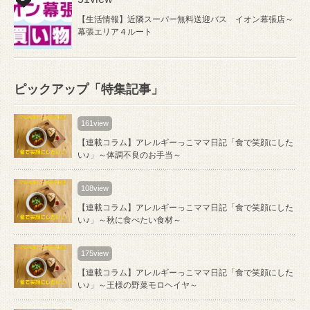
【生活情報】近隣スーパー無料送迎バス イオン幕張店～
幕張エリア４ルート
ピックアップ「特集記事」
161view
【連載コラム】アレルギーっこママ日記「食で笑顔にした
い♪」～体調不良のお手当～
108view
【連載コラム】アレルギーっこママ日記「食で笑顔にした
い♪」～秋に食べたい食材～
175view
【連載コラム】アレルギーっこママ日記「食で笑顔にした
い♪」～王様の野菜モロヘイヤ～