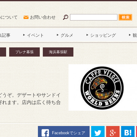
Poについて
お問い合わせ
集記事
イベント
グルメ
ショッピング
観
プレナ幕張
海浜幕張駅
どうぞ。デザートやサンドイ
寄れます。店内は広く待ち合
Facebookでシェア