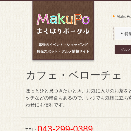
Maku
特
幕張のイベント・ショッピング
グルメ
観光スポット・グルメ情報サイト
カフェ・ベローチェ
ほっとひと息つきたいとき、お気に入りのお茶を
ッチなどの軽食もあるので、いつでも気軽に立ち
わせにも便利です。
043-299-0389
TEL :