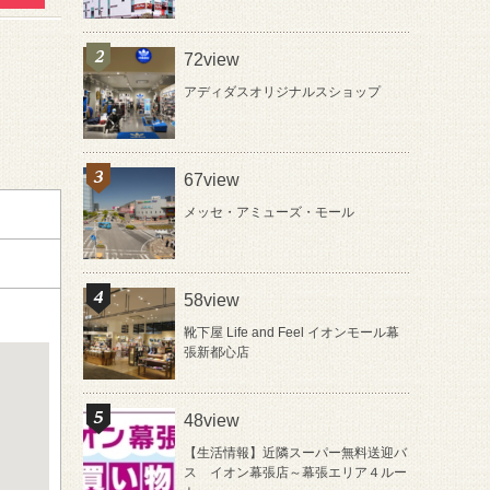
72view
アディダスオリジナルスショップ
67view
メッセ・アミューズ・モール
58view
靴下屋 Life and Feel イオンモール幕
張新都心店
48view
【生活情報】近隣スーパー無料送迎バ
ス イオン幕張店～幕張エリア４ルー