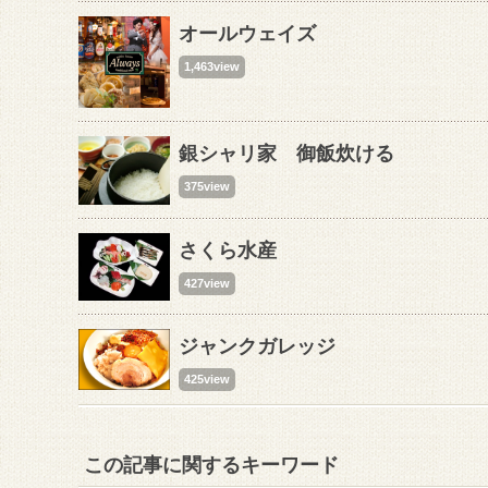
オールウェイズ
1,463view
銀シャリ家 御飯炊ける
375view
さくら水産
427view
ジャンクガレッジ
425view
この記事に関するキーワード