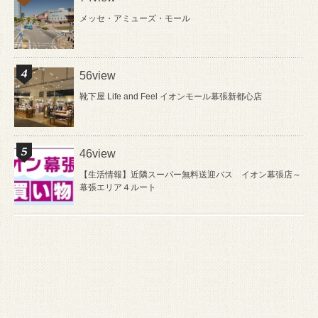
メッセ・アミューズ・モール
56view
靴下屋 Life and Feel イオンモール幕張新都心店
46view
【生活情報】近隣スーパー無料送迎バス イオン幕張店～
幕張エリア４ルート