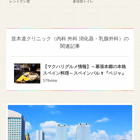
レントゲン室
多目的トイレ
並木道クリニック（内科 外科 消化器・乳腺外科）の
関連記事
【マクハリグルメ情報】～幕張本郷の本格
スペイン料理～スペインバル🍷『ベジャ』
579
view