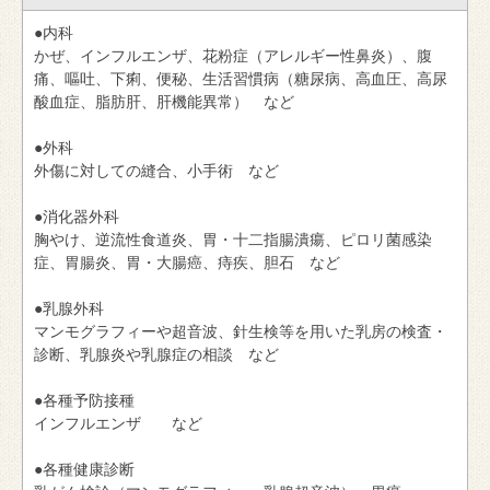
●内科
かぜ、インフルエンザ、花粉症（アレルギー性鼻炎）、腹
痛、嘔吐、下痢、便秘、生活習慣病（糖尿病、高血圧、高尿
酸血症、脂肪肝、肝機能異常） など
●外科
外傷に対しての縫合、小手術 など
●消化器外科
胸やけ、逆流性食道炎、胃・十二指腸潰瘍、ピロリ菌感染
症、胃腸炎、胃・大腸癌、痔疾、胆石 など
●乳腺外科
マンモグラフィーや超音波、針生検等を用いた乳房の検査・
診断、乳腺炎や乳腺症の相談 など
●各種予防接種
インフルエンザ など
●各種健康診断