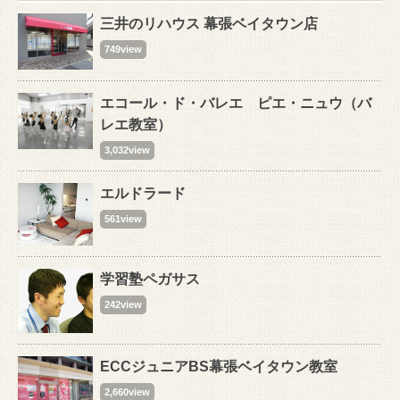
三井のリハウス 幕張ベイタウン店
749view
エコール・ド・バレエ ピエ・ニュウ（バ
レエ教室）
3,032view
エルドラード
561view
学習塾ペガサス
242view
ECCジュニアBS幕張ベイタウン教室
2,660view