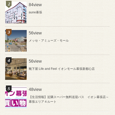
84view
aune幕張
56view
メッセ・アミューズ・モール
56view
靴下屋 Life and Feel イオンモール幕張新都心店
48view
【生活情報】近隣スーパー無料送迎バス イオン幕張店～
幕張エリア４ルート