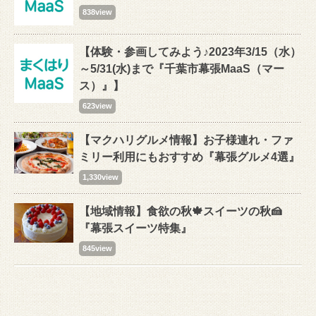
838view
【体験・参画してみよう♪2023年3/15（水）
～5/31(水)まで『千葉市幕張MaaS（マー
ス）』】
623view
【マクハリグルメ情報】お子様連れ・ファ
ミリー利用にもおすすめ『幕張グルメ4選』
1,330view
【地域情報】食欲の秋🍁スイーツの秋🍰
『幕張スイーツ特集』
845view